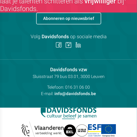
laat je talenten schitteren als
vrijwilliger
bij
Davidsfonds.
Abonneren op nieuwsbrief
Volg
Davidsfonds
op sociale media
Volg
Volg
Volg
ons
ons
ons
op
op
op
Facebook
Instagram
LinkedIn
Contactpersoon:
Davidsfonds vzw
Adres:
Sluisstraat 79
bus 03.01, 3000
Leuven
Telefoon:
016 31 06 00
E-mail:
info@davidsfonds.be